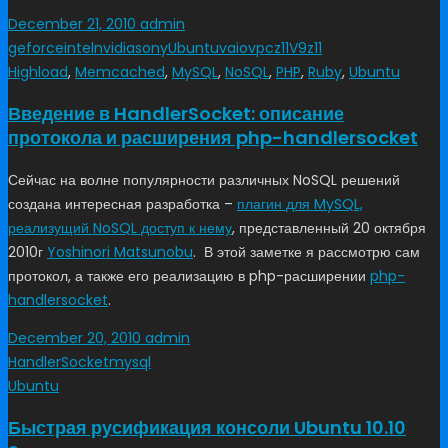
December 21, 2010
admin
geforce
intel
nvidia
sony
Ubuntu
vaio
vpcz11V9
z11
Highload
,
Memcached
,
MySQL
,
NoSQL
,
PHP
,
Ruby
,
Ubuntu
Введение в HandlerSocket: описание
протокола и расширения php-handlersocket
Сейчас на волне популярности различных NoSQL решений
создана интересная разработка –
плагин для MySQL,
реализущий NoSQL доступ к нему
, представленный 20 октября
2010г
Yoshinori Matsunobu
. В этой заметке я рассмотрю сам
протокол, а также его реализацию в php-расширении
php-
handlersocket
.
December 20, 2010
admin
HandlerSocket
mysql
Ubuntu
Быстрая русификация консоли Ubuntu 10.10