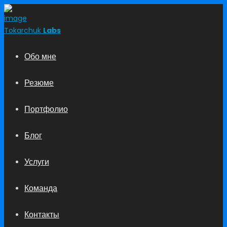
Tokarchuk
Labs
Обо мне
Резюме
Портфолио
Блог
Услуги
Команда
Контакты