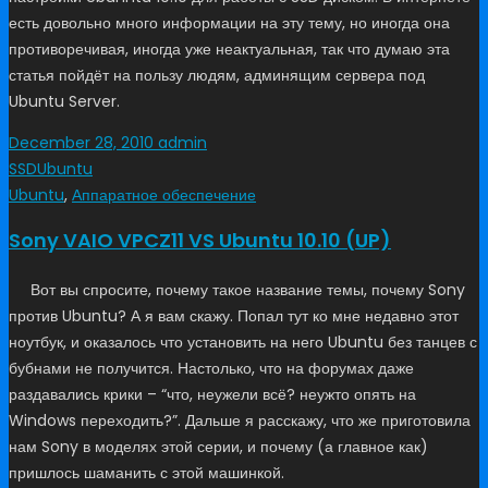
есть довольно много информации на эту тему, но иногда она
противоречивая, иногда уже неактуальная, так что думаю эта
статья пойдёт на пользу людям, админящим сервера под
Ubuntu Server.
December 28, 2010
admin
SSD
Ubuntu
Ubuntu
,
Аппаратное обеспечение
Sony VAIO VPCZ11 VS Ubuntu 10.10 (UP)
Вот вы спросите, почему такое название темы, почему Sony
против Ubuntu? А я вам скажу. Попал тут ко мне недавно этот
ноутбук, и оказалось что установить на него Ubuntu без танцев с
бубнами не получится. Настолько, что на форумах даже
раздавались крики – “что, неужели всё? неужто опять на
Windows переходить?”. Дальше я расскажу, что же приготовила
нам Sony в моделях этой серии, и почему (а главное как)
пришлось шаманить с этой машинкой.