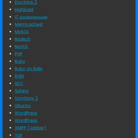
Doctrine 2
Highload
IT конференции
Memcached
MySQL
NodeJS
NoSQL
PHP
Ruby
Ruby on Rails
RVM
SEO
Sphinx
Symfony 2
Ubuntu
WordPress
WordPress
XMPP (Jabber)
Yaf