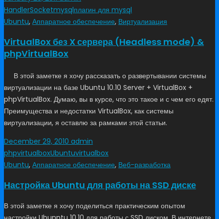
HandlerSocket
mysql
плагин для mysql
Ubuntu
,
Аппаратное обеспечение
,
Виртуализация
VirtualBox без X сервера (Headless mode) &
phpVirtualBox
В этой заметке я хочу рассказать о развертывании системы
виртуализации на базе Ubuntu 10.10 Server + VirtualBox +
phpVirtualBox. Думаю, вы в курсе, что это такое и с чем его едят.
Преимущества и недостатки VirtualBox, как системы
виртуализации, я оставлю за рамками этой статьи.
December 29, 2010
admin
phpvirtualbox
Ubuntu
virtualbox
Ubuntu
,
Аппаратное обеспечение
,
Веб-разработка
Настройка Ubuntu для работы на SSD диске
В этой заметке я хочу поделиться практическим опытом
настройки Ubunntu 10.10 для работы с SSD диском. В интернете