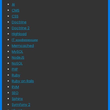
AI
CMS
CSS
Doctrine
Doctrine 2
Highload
IT конференции
Memcached
MySQL
NodeJS
NoSQL
PHP
Ruby
Ruby on Rails
RVM
SEO
Sphinx
Symfony 2