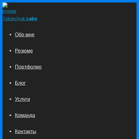
Tokarchuk
Labs
Обо мне
Резюме
Портфолио
Блог
Услуги
Команда
Контакты