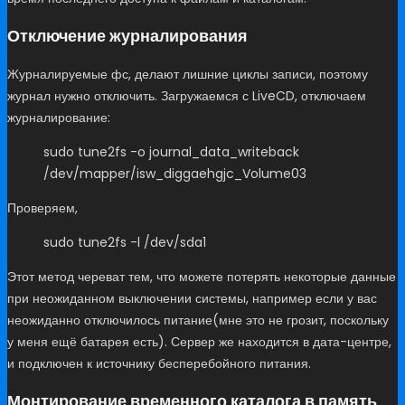
Отключение журналирования
Журналируемые фс, делают лишние циклы записи, поэтому
журнал нужно отключить. Загружаемся с LiveCD, отключаем
журналирование:
sudo tune2fs -o journal_data_writeback
/dev/mapper/isw_diggaehgjc_Volume03
Проверяем,
sudo tune2fs -l /dev/sda1
Этот метод череват тем, что можете потерять некоторые данные
при неожиданном выключении системы, например если у вас
неожиданно отключилось питание(мне это не грозит, поскольку
у меня ещё батарея есть). Сервер же находится в дата-центре,
и подключен к источнику бесперебойного питания.
Монтирование временного каталога в память