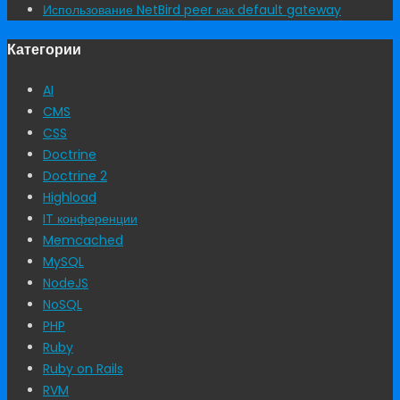
Использование NetBird peer как default gateway
Категории
AI
CMS
CSS
Doctrine
Doctrine 2
Highload
IT конференции
Memcached
MySQL
NodeJS
NoSQL
PHP
Ruby
Ruby on Rails
RVM