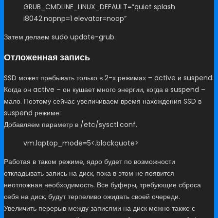
GRUB_CMDLINE_LINUX_DEFAULT=”quiet splash
i8042.nopnp=1 elevator=noop”
Затем делаем sudo update-grub.
Отложенная запись
SSD может пребывать только в 2-х режимах – active и suspend.
Когда он active – он кушает много энергии, когда в suspend –
мало. Поэтому сейчас увеличиваем время нахождения SSD в
suspend режиме:
Добавляем параметр в /etc/sysctl.conf.
vm.laptop_mode=5<.blockquote>
Работая в таком режиме, ядро будет по возможности
откладывать запись на диск, пока в этом не появится
неотложная необходимость. Все буферы, требующие сброса
себя на диск, будут терпеливо ожидать своей очереди.
Увеличить перерыв между записями на диск можно также с