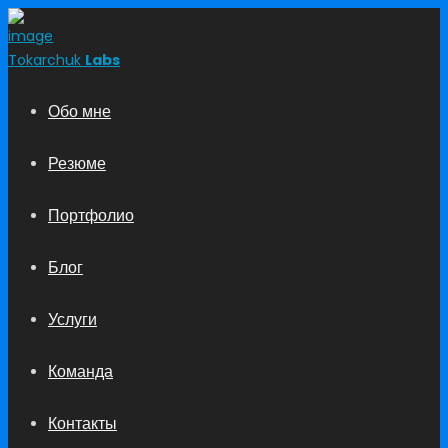
Tokarchuk
Labs
Обо мне
Резюме
Портфолио
Блог
Услуги
Команда
Контакты