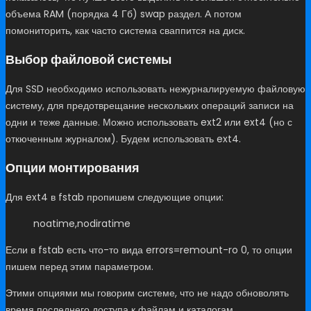
объема RAM (порядка 4 Гб) swap раздел. А потом
помониторить, как часто система сваппится на диск.
Выбор файловой системы
Для SSD необходимо использовать нежурналируемую файловую
систему, для предотврещание нескольких операций записи на
одни и теже данные. Можно использовать ext2 или ext4 (но с
откюченным журналом). Будем использовать ext4.
Опции монтирования
Для ext4 в fstab пропишем следующие опции:
noatime,nodiratime
Если в fstab есть что-то вида errors=remount-ro 0, то опции
пишем перед этим параметром.
Этими опциями мы говорим системе, что не надо обноволять
время последнего доступа к файлам и каталогам.