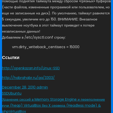
помощью поднятия таймаута между сбросом «грязных» буферов
(части файлов, измененные программой или пользователем, но
еще не записанные на диск). По умолчанию, таймаут равняется
5 секундам, увеличим его до 150. ВНИМАНИЕ: Внезапное
выключение ноутбука в этот таймаут приведет к потере
незаписанных данных!
Добавляем в /etc/sysctl.conf строку:
vm.dirty_writeback_centisecs = 15000
Ссылки
http://openkazan.info/Linux-SSD
http://habrahabr.ru/qa/3303/
December 28, 2010
admin
SSD
Ubuntu
Хранение сессий в Memory Storage Engine и переполнение
кучи (heap)
VirtualBox без X сервера (Headless mode) &
phpVirtualBox