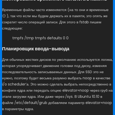
Временные файлы часто изменяются (на то они и временные
🙂 ), так что если мы будем держать их в памяти, это опять же
сократит число операций записи. Для этого в fstab пишем
следующее:
tmpfs /tmp tmpfs defaults 0 0
Планировщик ввода-вывода
Для обычных жестких дисков по умолчанию используется логика,
которая упорядочивает движение головки под диску, изменяя
последовательность записываемых данных. Для SSD это не
нужно, поэтому будет весьма разумно выбрать noop в качестве
i/o scheduler’а. Это можно сделать выбрать непосредственно в
конфиге ядра или передать опцию elevator=noop через груб на
этапе загрузки ядра. Или даже через /sys. В Ubuntu 10.10 в
файле /etc/default/grub добавляем параметр elevator=noop
в параметры ядра.