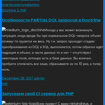
manticore
mysql
sphinx
Doctrine 2
,
PHP
Особенности PARTIAL DQL запросов в Doctrine
Иногда у вас может возникнуть
ситуация, когда вроде бы при нормальном DQL-запросе объект
почему-то грузится не весь. Ну т.е. запрос проходит стадию
преобразования из DQL в SQL, выполняется, потом обратно идёт
гидрация в объект, а части данных то и нет – отсутствуют
некоторые поля, котоыре есть а базе данных. Вы конечно
пробуете отключить все кэши, сбрасываете их по 10 раз, а толку
ноль.
December 28, 2017
admin
PHP
Запускаем свой CI сервер для PHP
Всем привет! С вами netandreus, и