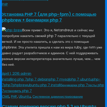
PHP
Установка PHP 7 (для php-fpm) с помощью
phpbrew + бенчмарки php 7
Всем привет. Это я, Netandreus и сейчас мы
попробуем накатить свежий php 7 параллельно с текущей
веткой. И не просто накатить, а сделать это с помощью
phpbrew. Эта утилита пришла к нам из мира ruby, где rvm уже
давно радует разработчиков и админов. С ней поддерживать
разные версии интерпретатора значительно лучше, чем…. чем
без неё.
April 1, 2016
admin
installing php 7
php 7 debian
php 7 mysql
php 7 ubuntu
php-
7
php7
phpbrew
ubuntu php 7 install
бенчмарки php 7
тесты php
7
установить php 7
CMS
,
PHP
,
Ubuntu
,
Системное администрирование
Ставим древнюю версию php 5.2 на Ubuntu