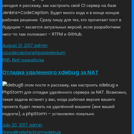
сегодня я расскажу, как настроить свой CI сервер на базе
Jenkins+CodeCeption. Будет много кода и в конце концов
рабочее решение. Сразу пишу для тех, кто прочитает пост в
будущем – касается актуальных версий, если разработчики
чего-то там поломают – RTFM и GitHub.
August 21, 2017
admin
ci
codeception
php
qa
selenium
PHP
,
Веб-разработка
Отладка удаленного xdebug за NAT
В этом посте я расскажу, как настроить xdebug и
PhpStorm для отладки удалённого сервера за NAT. Возможно,
такая задача встанет у вас, когда рабочая версия вашего
проекта будет лежать на удалённой машине (вне вашей
подсети), а phpStorm – установлен локально.
July 20, 2017
admin
firewall
nat
phpStorm
xdebug