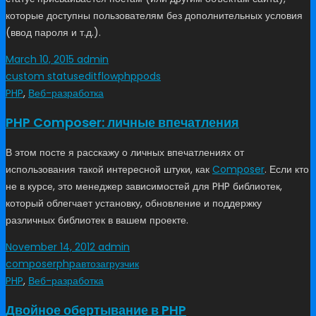
которые доступны пользователям без дополнительных условия
(ввод пароля и т.д.).
March 10, 2015
admin
custom status
editflow
php
pods
PHP
,
Веб-разработка
PHP Composer: личные впечатления
В этом посте я расскажу о личных впечатлениях от
использования такой интересной штуки, как
Composer
. Если кто
не в курсе, это менеджер зависимостей для PHP библиотек,
который облегчает установку, обновление и поддержку
различных библиотек в вашем проекте.
November 14, 2012
admin
composer
php
автозагрузчик
PHP
,
Веб-разработка
Двойное обертывание в PHP