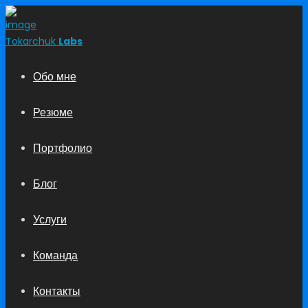
Tokarchuk
Labs
Обо мне
Резюме
Портфолио
Блог
Услуги
Команда
Контакты