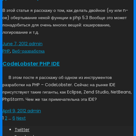
В этой статье я расскажу о том, как делать двойное (ну или n-
ое) обертывание некой функции в php 5.3 Вообще это может
понадобиться для очень многих вещей: кэширование,
логирование и т.д.
June 7, 2012
admin
PHP
,
Веб-разработка
CodeLobster PHP IDE
В этом посте я расскажу об одном из инструментов
разработки на PHP – CodeLobster. Сейчас на рынке IDE
присутствуют такие гиганты, как Eclipse, Zend Studio, NetBeans,
PhpStorm. Чем же так примечательна эта IDE?
April 9, 2012
admin
1
2
…
6
Next
Twitter