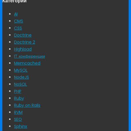
Категории
AI
CMS
CSS
Doctrine
Doctrine 2
Highload
IT конференции
Memcached
MySQL
NodeJS
NoSQL
PHP
Ruby
Ruby on Rails
RVM
SEO
Sphinx