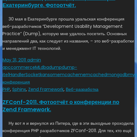
Екатеринбурге. Фотоотчёт.
30 мая в Екатеринбурге прошла уральская конференция
веб-разработчиков “Development Usability Management
Practice” (Dump), которую мне удалось посетить. Основных
направлений два, как следует из названия, – это веб-разработки
и менеджмент IT технологий.
May 31, 2011
admin
apc
commerceML
dba
dump
dump-
it
e1
HandlerSocket
kanso
memcache
memcached
mongodb
mys
конференция
PHP
,
Sphinx
,
Zend Framework
,
Веб-разработка
ZFConf-2011. Фотоотчёт о конференции по
Zend Framework.
Ну вот я и вернулся из Питера, где в эти выходные проходила
конференция PHP разработчиков ZFConf-2011. Для тех, кто ещё