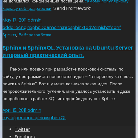
не догадался, конференция посвящена
самому популярному
каркасу веб-разработки
“Zend Framework”.
May 17, 2011
admin
bdd
di
ioc
nginx
phpDaemon
rsrec
sphinx
tdd
Varnish
zfconf
Sphinx
,
Веб-разработка
Sphinx и SphinxQL. Установка на Ubuntu Server
и первый практический опыт.
Рано или поздно при разработке поисковой системы по
сайту, у программиста появляется идея – “а переведу ка я весь
поиск на Sphinx”. Вот и у меня возникла такая идея. После
непродолжительного гугления, мне удалось установить и даже
попробовать в работе SQL интерфейс доступа к Sphinx.
April 15, 2011
admin
mysql
percona
sphinx
sphinxQL
Twitter
Facebook