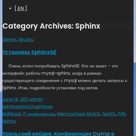
[ EN ]
Category Archives: Sphinx
Sphinx
,
Ubuntu
Установка SphinxSE
Очень хотел попробовать SphinxSE. Кто не знает – это
интерфейс работы mysql-sphinx, когда в рамках
существующего соединения с mysql можно делать запросы к
Sphinx. Итак, подробности установки под катом.
June 14, 2011
admin
sphinx
sphinxQL
sphinxse
Highload
,
IT конференции
,
Memcached
,
MySQL
,
NoSQL
,
PHP
,
Sphinx
Уральский вебдев. Конференция Dump в