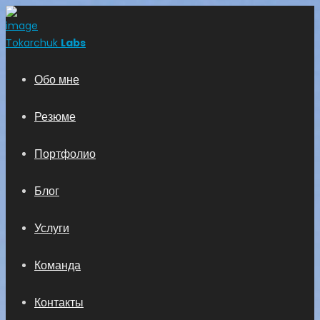
Tokarchuk
Labs
Обо мне
Резюме
Портфолио
Блог
Услуги
Команда
Контакты