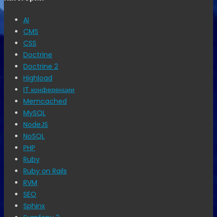
AI
CMS
CSS
Doctrine
Doctrine 2
Highload
IT конференции
Memcached
MySQL
NodeJS
NoSQL
PHP
Ruby
Ruby on Rails
RVM
SEO
Sphinx