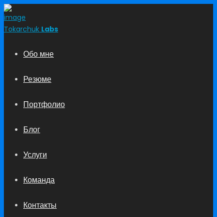
Tokarchuk
Labs
Обо мне
Резюме
Портфолио
Блог
Услуги
Команда
Контакты