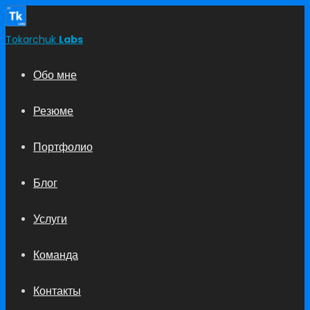
Tokarchuk
Labs
Обо мне
Резюме
Портфолио
Блог
Услуги
Команда
Контакты