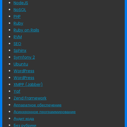
NodeJS
NoSQL
PHP
Ruby
Ruby on Rails
RVM
SEO
Sphinx
Symfony 2
Ubuntu
WordPress
WordPress
XMPP (Jabber)
Yaf
Zend Framework
Аппаратное обеспечение
Асинхронное программирование
Аудит кода
Без рубрики