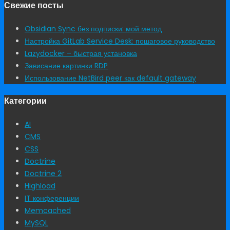
Свежие посты
Obsidian Sync без подписки: мой метод
Настройка GitLab Service Desk: пошаговое руководство
Lazydocker – быстрая установка
Зависание картинки RDP
Использование NetBird peer как default gateway
Категории
AI
CMS
CSS
Doctrine
Doctrine 2
Highload
IT конференции
Memcached
MySQL