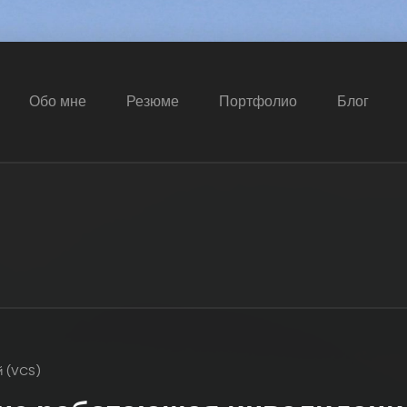
Обо мне
Резюме
Портфолио
Блог
й (VCS)