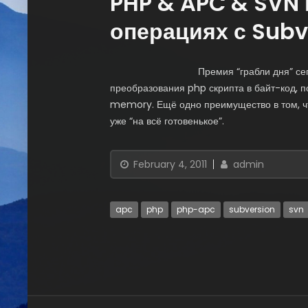
PHP & APC & SVN
операциях с Subv
Премия “грабли дня” с
преобразования php скрипта в байт-код, п
memory. Ещё одно преимущество в том, что
уже “на всё готовенькое”.
February 4, 2011
admin
apc
php
php-apc
subversion
svn