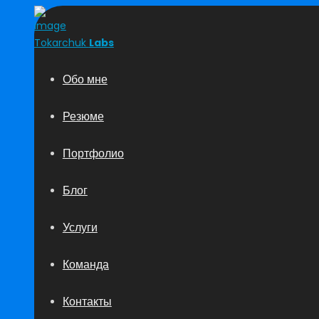
Tokarchuk
Labs
Обо мне
Резюме
Портфолио
Блог
Услуги
Команда
Контакты