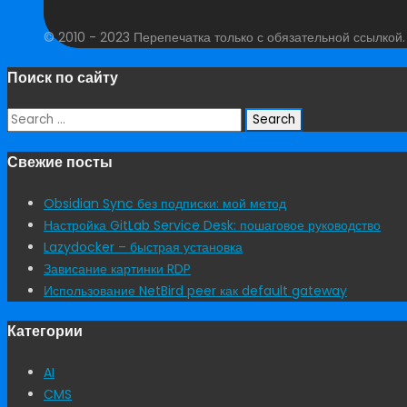
© 2010 - 2023 Перепечатка только с обязательной ссылкой
Поиск по сайту
Search
for:
Свежие посты
Obsidian Sync без подписки: мой метод
Настройка GitLab Service Desk: пошаговое руководство
Lazydocker – быстрая установка
Зависание картинки RDP
Использование NetBird peer как default gateway
Категории
AI
CMS