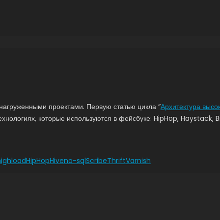
нагруженными проектами. Первую статью цикла “
Архитектура высо
нологиях, которые используются в фейсбуке: HipHop, Haystack, BigP
highload
HipHop
Hive
no-sql
Scribe
Thrift
Varnish