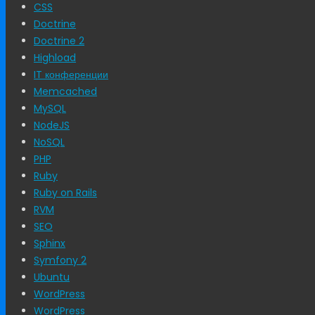
CSS
Doctrine
Doctrine 2
Highload
IT конференции
Memcached
MySQL
NodeJS
NoSQL
PHP
Ruby
Ruby on Rails
RVM
SEO
Sphinx
Symfony 2
Ubuntu
WordPress
WordPress