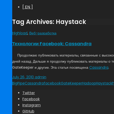
[ EN ]
Tag Archives: Haystack
Highload
,
Веб-разработка
Технологии Facebook: Cassandra
Продолжаю публиковать материалы, связанные с высоко
дней назад. Дальше я продолжу публиковать материалы о тех
GateKeeper и другие. Эта статья посвящена
Cassandra
.
July 26, 2010
admin
BigPipe
Cassandra
facebook
GateKeeper
Hadoop
Haystack
Twitter
Facebook
Instagram
GitHub