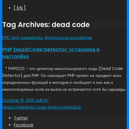
[ EN ]
Tag Archives: dead code
PHP
,
Веб-разработка
,
Методологии разработки
PHP DeadCode Detector: установка и
настройка
* PHPDCD – это детектор неиспользуемого кода (Dead Code
Detector) для PHP. Он сканирует PHP проект на предмет всех
определенных функций и методов и сообщает о них как о
неиспользуемых если из вызов не встречается хотя бы однажды.
October 15, 2010
admin
dead code
dead code detector
phpdcd
Twitter
Facebook