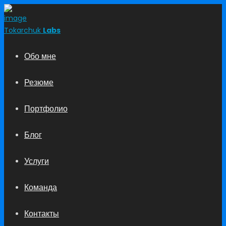
Tokarchuk
Labs
Обо мне
Резюме
Портфолио
Блог
Услуги
Команда
Контакты