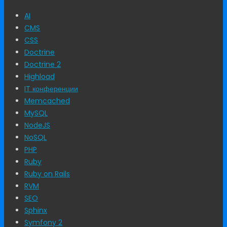
AI
CMS
CSS
Doctrine
Doctrine 2
Highload
IT конференции
Memcached
MySQL
NodeJS
NoSQL
PHP
Ruby
Ruby on Rails
RVM
SEO
Sphinx
Symfony 2