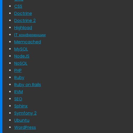
CSS
Doctrine
Doctrine 2
Highload
IT конференции
Memcached
MySQL
NodeJS
NoSQL
PHP
Ruby
Ruby on Rails
RVM
SEO
Sphinx
Symfony 2
Ubuntu
WordPress