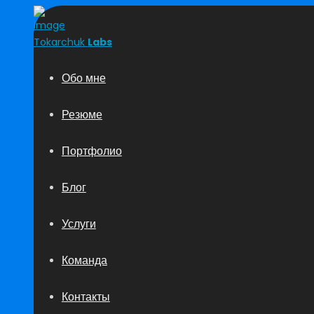
Tokarchuk
Labs
Обо мне
Резюме
Портфолио
Блог
Услуги
Команда
Контакты