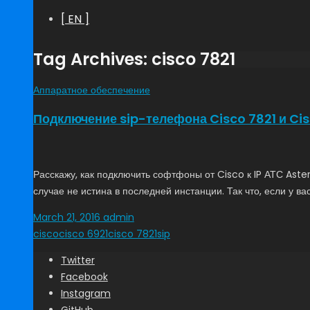
[ EN ]
Tag Archives: cisco 7821
Аппаратное обеспечение
Подключение sip-телефона Cisco 7821 и Cisc
Расскажу, как подключить софтфоны от Cisco к IP АТС Aste
случае не истина в последней инстанции. Так что, если у 
March 21, 2016
admin
cisco
cisco 6921
cisco 7821
sip
Twitter
Facebook
Instagram
GitHub