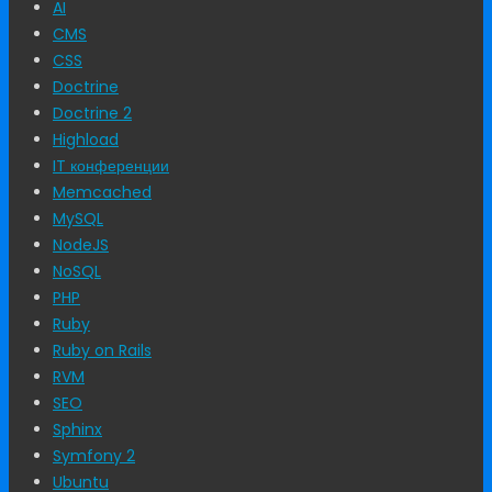
AI
CMS
CSS
Doctrine
Doctrine 2
Highload
IT конференции
Memcached
MySQL
NodeJS
NoSQL
PHP
Ruby
Ruby on Rails
RVM
SEO
Sphinx
Symfony 2
Ubuntu