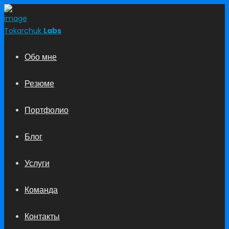
Tokarchuk
Labs
Обо мне
Резюме
Портфолио
Блог
Услуги
Команда
Контакты