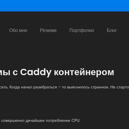
Обо мне
Резюме
Портфолио
Блог
емы с Caddy контейнером
еть. Когда начал разибраться – то выяснилось странное. Не стар
л совершенно дичайшее потребление CPU.