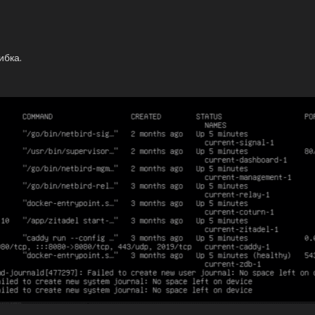
ибка.