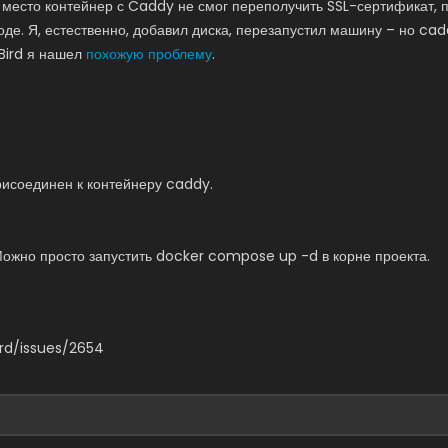
сь место контейнер с Caddy не смог переполучить SSL-сертификат,
де. Я, естественно, добавил диска, перезапустил машину – но cadd
tBird я нашел
похожую проблему
.
рисоединен к контейнеру caddy.
Можно просто запустить docker compose up -d в корне проекта.
ird/issues/2654