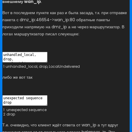
внешнему wan_ip
.
Вот в последнем пункте как раз и была засада, т.к. при отправке
пакета с dmz_ip:46654->wan_ip:80 обратные пакеты
приходили напрямую на dmz_ip а не через маршрутизатор. В
логах маршрутизатор писал слеующее:
1
unhandled_local
,
drop
,
LocalUndelivered
либо же вот так
1
unexpected
sequence
2
drop
Т.е. очевидно, что клиент ждёт ответа от wan_ip а тут вдруг
приходит ответ от от локального адреса balancer_ip. Это