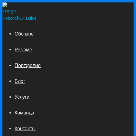
Tokarchuk
Labs
Обо мне
Резюме
Портфолио
Блог
Услуги
Команда
Контакты