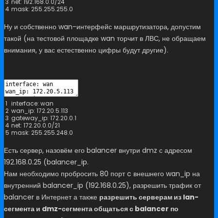
3
net
:
192.168.0.0
/
24
4
mask
:
255.255.255.0
Ну и собственно wan-интерфейс маршрутизатора, допустим
такой (на тестовой площадке wan торчит в ЛВС, не обращаем
внимания, у вас естественно цифры будут другие).
1
interface
:
wan
2
wan_ip
:
172.20.5.113
3
gateway_ip
:
172.20.0.1
4
net
:
172.20.0.0
/
21
5
mask
:
255.255.248.0
Есть сервер, назовём его balancer внутри dmz с адресом
192.168.0.25 (balancer_ip.
Нам необходимо пробросить 80 порт c внешнего wan_ip на
внутренний balancer_ip (192.168.0.25), разрешить трафик от
balancer в Интернет а также
разрешить серверам из lan-
сегмента и dmz-сегмента общаться с balancer по