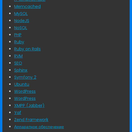
Memcached
MySQL
NodeJS
NoSQL
PHP
Ruby
Ruby on Rails
RVM
SEO
Sphinx
Symfony 2
Ubuntu
WordPress
WordPress
XMPP (Jabber)
Yaf
Zend Framework
Аппаратное обеспечение