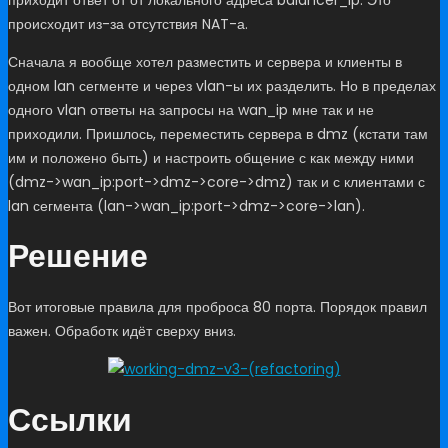
происходит из-за отсутствия NAT-а.
Сначала я вообще хотел разместить и сервера и клиенты в
одном lan сегменте и через vlan-ы их разделить. Но в пределах
одного vlan ответы на запросы на wan_ip мне так и не
приходили. Пришлось, переместить сервера в dmz (кстати там
им и положено быть) и настроить общение с как между ними
(dmz->wan_ip:port->dmz->core->dmz) так и с клиентами с
lan сегмента (lan->wan_ip:port->dmz->core->lan).
Решение
Вот итоговые правила для проброса 80 порта. Порядок правил
важен. Обработк идёт сверху вниз.
Ссылки