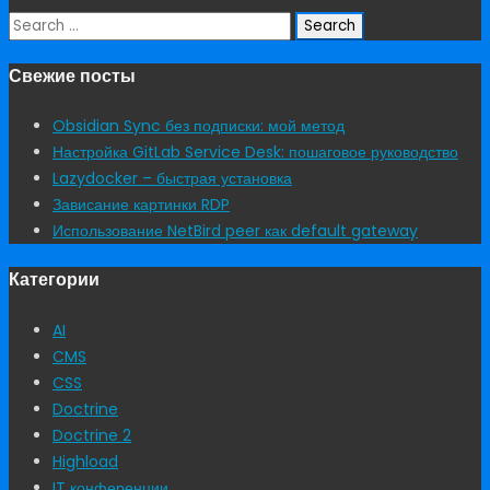
Search
for:
Свежие посты
Obsidian Sync без подписки: мой метод
Настройка GitLab Service Desk: пошаговое руководство
Lazydocker – быстрая установка
Зависание картинки RDP
Использование NetBird peer как default gateway
Категории
AI
CMS
CSS
Doctrine
Doctrine 2
Highload
IT конференции