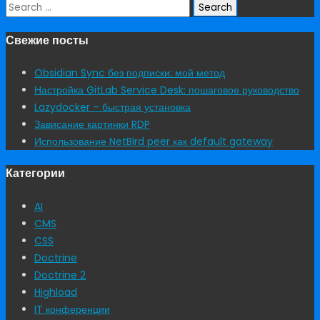
Search
for:
Свежие посты
Obsidian Sync без подписки: мой метод
Настройка GitLab Service Desk: пошаговое руководство
Lazydocker – быстрая установка
Зависание картинки RDP
Использование NetBird peer как default gateway
Категории
AI
CMS
CSS
Doctrine
Doctrine 2
Highload
IT конференции