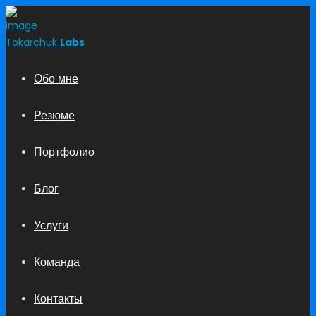
Tokarchuk
Labs
Обо мне
Резюме
Портфолио
Блог
Услуги
Команда
Контакты