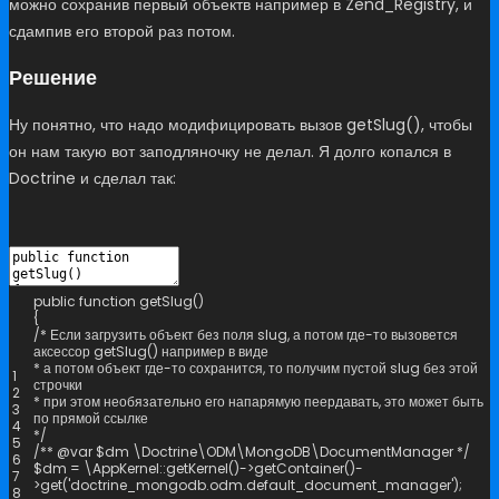
можно сохранив первый объектв например в Zend_Registry, и
сдампив его второй раз потом.
Решение
Ну понятно, что надо модифицировать вызов getSlug(), чтобы
он нам такую вот заподляночку не делал. Я долго копался в
Doctrine и сделал так:
public
function
getSlug
(
)
{
/* Если загрузить объект без поля slug, а потом где-то вызовется
аксессор getSlug() например в виде
* а потом объект где-то сохранится, то получим пустой slug без этой
1
строчки
2
* при этом необязательно его напарямую пеердавать, это может быть
3
по прямой ссылке
4
*/
5
/** @var $dm \Doctrine\ODM\MongoDB\DocumentManager */
6
$
dm
=
\
AppKernel
::
getKernel
(
)
->
getContainer
(
)
-
7
>
get
(
'doctrine_mongodb.odm.default_document_manager'
)
;
8