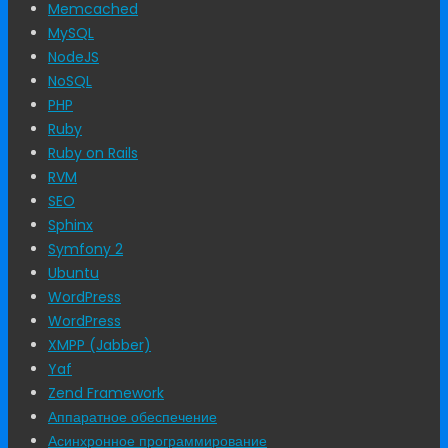
Memcached
MySQL
NodeJS
NoSQL
PHP
Ruby
Ruby on Rails
RVM
SEO
Sphinx
Symfony 2
Ubuntu
WordPress
WordPress
XMPP (Jabber)
Yaf
Zend Framework
Аппаратное обеспечение
Асинхронное программирование