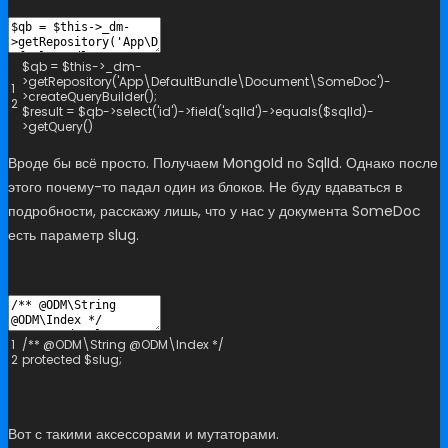
$
qb
=
$
this
->
_dm
-
>
getRepository
(
'App\DefaultBundle\Document\SomeDoc'
)
-
1
>
createQueryBuilder
(
)
;
2
$
result
=
$
qb
->
select
(
'id'
)
->
field
(
'sqlId'
)
->
equals
(
$
sqlId
)
-
>
getQuery
(
)
Вроде бы всё просто. Получаем MongoId по SqlId. Однако после
этого почему-то падал один из блоков. Не буду вдаваться в
подробности, расскажу лишь, что у нас у документа SomeDoc
есть параметр slug.
1
/** @ODM\String @ODM\Index */
2
protected
$
slug
;
Вот с такими аксессорами и мутаторами.