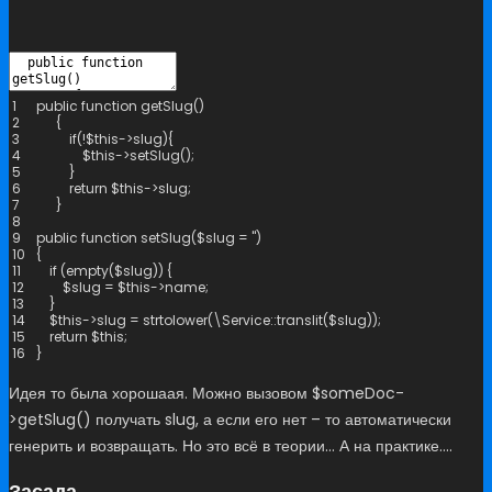
1
public
function
getSlug
(
)
2
{
3
if
(
!
$
this
->
slug
)
{
4
$
this
->
setSlug
(
)
;
5
}
6
return
$
this
->
slug
;
7
}
8
9
public
function
setSlug
(
$
slug
=
''
)
10
{
11
if
(
empty
(
$
slug
)
)
{
12
$
slug
=
$
this
->
name
;
13
}
14
$
this
->
slug
=
strtolower
(
\
Service
::
translit
(
$
slug
)
)
;
15
return
$
this
;
16
}
Идея то была хорошаая. Можно вызовом $someDoc-
>getSlug() получать slug, а если его нет – то автоматически
генерить и возвращать. Но это всё в теории… А на практике….
Засада