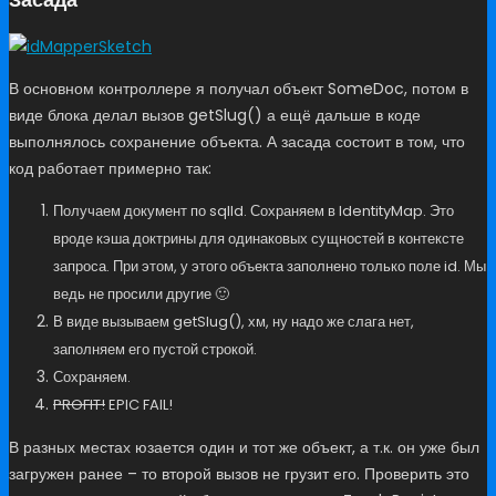
В основном контроллере я получал объект SomeDoc, потом в
виде блока делал вызов getSlug() а ещё дальше в коде
выполнялось сохранение объекта. А засада состоит в том, что
код работает примерно так:
Получаем документ по sqlId. Сохраняем в IdentityMap. Это
вроде кэша доктрины для одинаковых сущностей в контексте
запроса. При этом, у этого объекта заполнено только поле id. Мы
ведь не просили другие 🙂
В виде вызываем getSlug(), хм, ну надо же слага нет,
заполняем его пустой строкой.
Сохраняем.
PROFIT!
EPIC FAIL!
В разных местах юзается один и тот же объект, а т.к. он уже был
загружен ранее – то второй вызов не грузит его. Проверить это