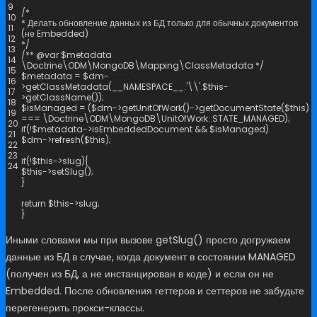
9
/*
10
* Делать обновление данных из БД только для обычных документов
11
(не Embedded)
12
*/
13
/** @var $metadata
14
\Doctrine\ODM\MongoDB\Mapping\ClassMetadata */
15
$
metadata
=
$
dm
-
16
>
getClassMetadata
(
__NAMESPACE__
.
'\\'
.
$
this
-
17
>
getClassName
(
)
)
;
18
$
isManaged
=
(
$
dm
->
getUnitOfWork
(
)
->
getDocumentState
(
$
this
)
19
===
\
Doctrine
\
ODM
\
MongoDB
\
UnitOfWork
::
STATE_MANAGED
)
;
20
if
(
!
$
metadata
->
isEmbeddedDocument
&&
$
isManaged
)
21
$
dm
->
refresh
(
$
this
)
;
22
23
if
(
!
$
this
->
slug
)
{
24
$
this
->
setSlug
(
)
;
}
return
$
this
->
slug
;
}
Иными словами мы при вызове getSlug() просто догружаем
данные из БД в случае, когда документ в состоянии MANAGED
(получен из БД, а не инстанцирован в коде) и если он не
Embedded. После обновления геттеров и сеттеров не забудьте
перегенерить прокси-классы.