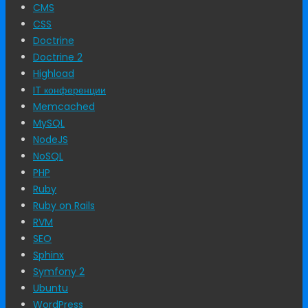
CMS
CSS
Doctrine
Doctrine 2
Highload
IT конференции
Memcached
MySQL
NodeJS
NoSQL
PHP
Ruby
Ruby on Rails
RVM
SEO
Sphinx
Symfony 2
Ubuntu
WordPress