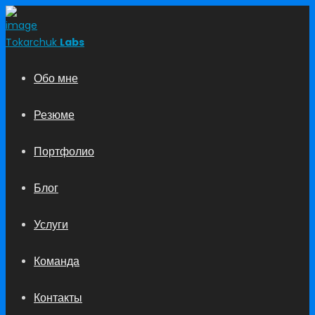
Tokarchuk
Labs
Обо мне
Резюме
Портфолио
Блог
Услуги
Команда
Контакты