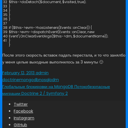
32
$
this
->
doDetach
(
$
document
,
$
visited
,
true
)
;
33
}
34
}
35
}
36
}
37
38
if
(
$
this
->
evm
->
hasListeners
(
Events
::
onClear
)
)
{
39
$
this
->
evm
->
dispatchEvent
(
Events
::
onClear
,
new
40
Event
\
OnClearEventArgs
(
$
this
->
dm
,
$
documentName
)
)
;
41
}
}
После этого скорость вставок падать перестала, и то что занялбо
у меня целые выходные выполнилось за 3 минуты 🙂
February 12, 2013
admin
doctrine
mongodb
nosql
odm
Глобальные блокировки на MongoDB
Потокобезопасные
миграции Doctrine 2 / Symfony 2
Twitter
Facebook
Instagram
GitHub