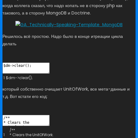
когда коллега сказал, что надо копать не в сторону php как
такового, а в сторону MongoDB и Doctrine.
Решилось всё простою. Надо было в конце итреации цикла
делать
1
$
dm
->
clear
(
)
;
который собственно очищает UnitOfWork, все мета-данные и
т.д. Вот кстати его код:
/**
1
* Clears the UnitOfWork.