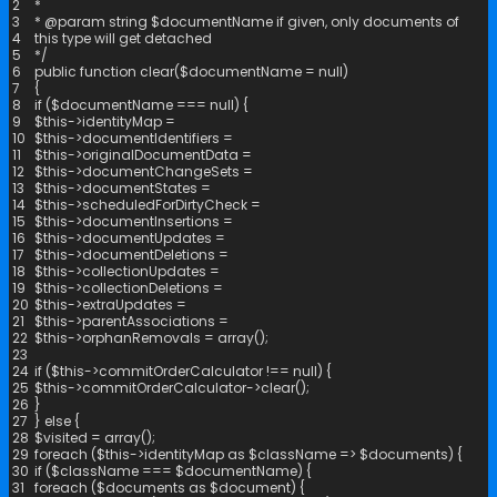
2
*
3
* @param string $documentName if given, only documents of
4
this type will get detached
5
*/
6
public
function
clear
(
$
documentName
=
null
)
7
{
8
if
(
$
documentName
===
null
)
{
9
$
this
->
identityMap
=
10
$
this
->
documentIdentifiers
=
11
$
this
->
originalDocumentData
=
12
$
this
->
documentChangeSets
=
13
$
this
->
documentStates
=
14
$
this
->
scheduledForDirtyCheck
=
15
$
this
->
documentInsertions
=
16
$
this
->
documentUpdates
=
17
$
this
->
documentDeletions
=
18
$
this
->
collectionUpdates
=
19
$
this
->
collectionDeletions
=
20
$
this
->
extraUpdates
=
21
$
this
->
parentAssociations
=
22
$
this
->
orphanRemovals
=
array
(
)
;
23
24
if
(
$
this
->
commitOrderCalculator
!==
null
)
{
25
$
this
->
commitOrderCalculator
->
clear
(
)
;
26
}
27
}
else
{
28
$
visited
=
array
(
)
;
29
foreach
(
$
this
->
identityMap
as
$
className
=
>
$
documents
)
{
30
if
(
$
className
===
$
documentName
)
{
31
foreach
(
$
documents
as
$
document
)
{