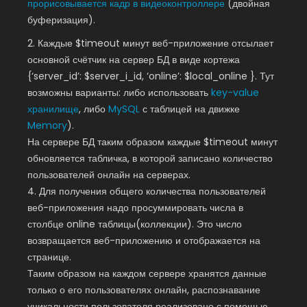
прорисовывается кадр в видеоконтроллере
(двойная
буферизация).
2. Каждые $timeout минут веб-приложение отсылает
основной счётчик на сервер БД в виде кортежа
{‘server_id’: $server_i_id, ‘online’: $local_online }. Тут
возможны варианты: либо использовать
key-value
хранилище
, либо
MySQL
с таблицей на движке
Memory
).
На сервере БД таким образом каждые $timeout минут
обновляется табличка, в которой записано количество
пользователей онлайн на серверах.
4. Для получения общего количества пользователей
веб-приложения надо просуммировать числа в
столбце online таблицы(коллекции). Это число
возвращается веб-приложению и отображается на
странице.
Таким образом на каждом сервере хранятся данные
только о его пользователях онлайн, распознавание
уникальности пользователя реализовано с помощью