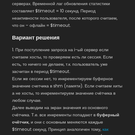
серверах. Временной лаг обновления статистики
составляет $timeout = 10 секунд. Период
неактивности пользователя, после которого считаем,
что он – офлайн = $timeout.
Вариант решения
1. При поступление запроса на i-ый сервер если
считаем хосты, то проверяем есть ли сессия. Если
есть, то ничего не делаем, т.к. пользователь уже
засчитан в период $timeout.
Если же сессии нет, то инкрементируем буферное
значение счетчика в shm (памяти). Если считаем хиты
а не хосты, то инкрементируем значение счётчика в
любом случае.
Далее выводим на экран значения из основного
счётчика. Т.е. все инкременты попадают в
буферный
счётчик
, и они с основным меняются каждые
$timeout секунд. Принцип аналогичен тому,
как