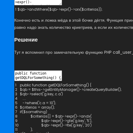
1
$
qb
->
andWhere
(
$
qb
->
expr
(
)
->
orx
(
$
criterias
)
)
;
Конечно есть и ложка мёда в этой бочке дёгтя. Функция при
равно надо знать количество криетриев, а если их количест
Решение
Тут я вспомнил про замечательную функцию PHP call_user
1
public
function
getDQLForSomething
(
)
{
2
$
qb
=
$
this
->
getEntityManager
(
)
->
createQueryBuilder
(
)
;
3
$
qb
->
select
(
'g.key, c.a'
)
4
.
.
.
.
5
->
where
(
'c.a = 10'
)
;
6
$
criterias
=
array
(
)
;
7
if
(
$
something
)
8
$
criterias
[
]
=
$
qb
->
expr
(
)
->
andx
(
9
$
qb
->
expr
(
)
->
gte
(
'g.key'
,
'5'
)
,
10
$
qb
->
expr
(
)
->
lte
(
'g.key'
,
'20'
)
11
)
;