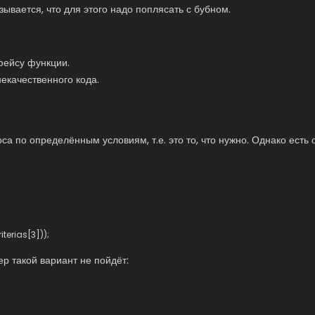
казывается, что для этого надо поплясать с бубном.
фейсу функции.
 некачественного кода.
оса по определённым условиям, т.е. это то, что нужно. Однако ест
riterias
[
3
]
)
)
;
р такой вариант не пойдёт: