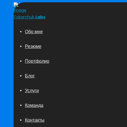
Tokarchuk
Labs
Обо мне
Резюме
Портфолио
Блог
Услуги
Команда
Контакты