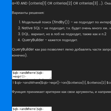
a=10 AND (criteria[1] OR criterias[2] OR criterias[3] …). О
Варианты решения:
Модельный поиск (findBy()) – не подходит по интер
Native SQL – не подходит, т.к. будет очень много хм..
DQL.. вариант, но в лоб не подходит, также как и п.2
QueryBuilder – кажется подходит.
QueryBuilder как раз позволяет легко добавлять части запр
конечно).
1
$
qb
->
andWhere
(
$
qb
->
expr
(
)
->
orx
(
$
criterias
[
1
]
,
$
criterias
[
2
]
$
c
Функция принимает критерии как свои аргументы, и наприме