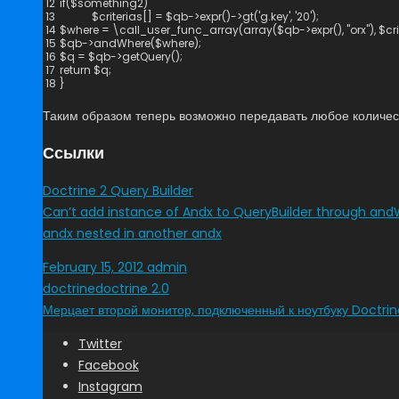
12
if
(
$
something2
)
13
$
criterias
[
]
=
$
qb
->
expr
(
)
->
gt
(
'g.key'
,
'20'
)
;
14
$
where
=
\
call_user_func_array
(
array
(
$
qb
->
expr
(
)
,
"orx"
)
,
$
cr
15
$
qb
->
andWhere
(
$
where
)
;
16
$
q
=
$
qb
->
getQuery
(
)
;
17
return
$
q
;
18
}
Таким образом теперь возможно передавать любое количе
Ссылки
Doctrine 2 Query Builder
Can’t add instance of Andx to QueryBuilder through an
andx nested in another andx
February 15, 2012
admin
doctrine
doctrine 2.0
Мерцает второй монитор, подключенный к ноутбуку
Doctrine
Twitter
Facebook
Instagram