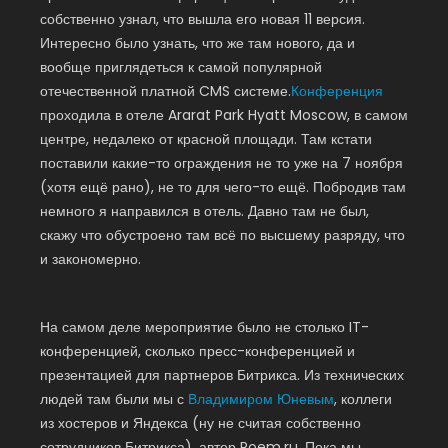
собственно узнал, что вышла его новая 11 версия.
Интересно было узнать, что же там нового, да и
вообще приглядеться к самой популярной
отечественной платной CMS системе.
Конференция
проходила в отеле Ararat Park Hyatt Moscow, в самом
центре, недалеко от красной площади. Там кстати
поставили какие-то ограждения не то уже на 7 ноября
(хотя ещё рано), не то для чего-то ещё. Побродив там
немного я направился в отель. Давно там не был,
скажу что обустроено там всё по высшему разряду, что
и закономерно.
На самом деле мероприятие было не столько IT-
конференцией, сколько пресс-конференцией и
презентацией для партнеров Битрикса. Из технических
людей там были мы с
Владимиром Юневым
, коллеги
из хостеров и Яндекса (ну не считая собственно
сотрудников Битрикса), автор Roem.ru. Пока мы