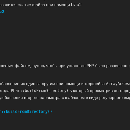
изводится сжатие файла при помощи bzip2.
p2
сжатым файлом, нужно, чтобы при установке PHP было разрешено 
Добавление их один за другим при помощи интерфейса
ArrayAcces
метода
, который просматривает опр
Phar::buildFromDirectory()
обавления второго параметра с шаблоном в виде регулярного выр
r::buildFromDirectory()