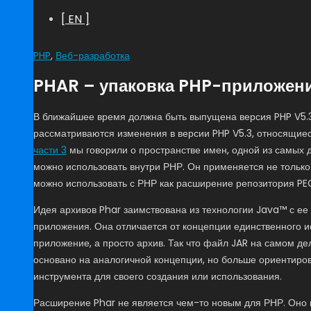
[ EN ]
PHP
,
Веб-разработка
PHAR – упаковка PHP-приложен
В ближайшее время должна быть выпущена версия PHP V5.
рассматриваются изменения в версии PHP V5.3, относящи
части 3
мы говорили о пространстве имен, одной из самых 
можно использовать внутри РНР. Он применяется не только
можно использовать с РНР как расширение репозитория PE
Идея архивов Phar заимствована из технологии Java™ с ее 
приложения. Она отличается от концепции единственного и
приложение, а просто архив. Так что файл JAR на самом д
основано на аналогичной концепции, но больше ориентиров
инструмента для своего создания или использования.
Расширение Phar не является чем-то новым для РНР. Оно и