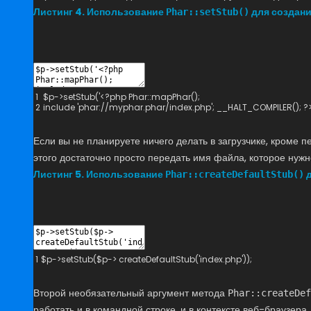
Листинг 4. Использование
для создани
Phar::setStub()
1
$
p
->
setStub
(
'
<?php
Phar::
mapPhar
(
)
;
2
include
'phar://myphar.phar/index.php'
;
__HALT_COMPILER
(
)
;
?
Если вы не планируете ничего делать в загрузчике, кроме 
этого достаточно просто передать имя файла, которое нужн
Листинг 5. Использование
д
Phar::createDefaultStub()
1
$
p
->
setStub
(
$
p
->
createDefaultStub
(
'index.php'
)
)
;
Второй необязательный аргумент метода
Phar::createDef
работать и в командной строке, и в контексте веб-браузера.