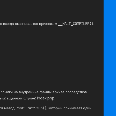
Он всегда оканчивается признаком
.
__HALT_COMPILER()
 ссылки на внутренние файлы архива посредством
м; в данном случае: index.php.
тся метод
, который принимает один
Phar::setStub()