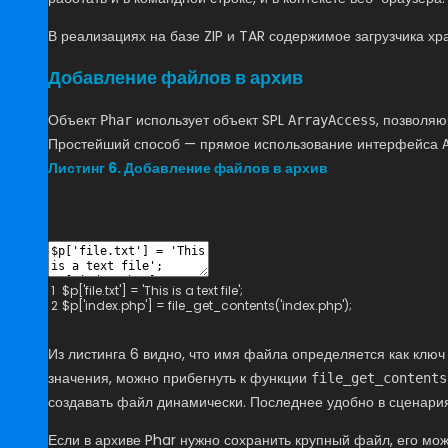
В реализациях на базе ZIP и TAR содержимое загрузчика х
Добавление файлов в архив
Объект
использует объект SPL
, позволяю
Phar
ArrayAccess
Простейший способ — прямое использование интерфейса
Листинг 6. Добавление файлов в архив
1
$
p
[
'file.txt'
]
=
'This is a text file'
;
2
$
p
[
'index.php'
]
=
file_get_contents
(
'index.php'
)
;
Из листинга 6 видно, что имя файла определяется как клю
значения, можно прибегнуть к функции
file_get_contents
создавать файл динамически. Последнее удобно в сценари
Если в архиве Phar нужно сохранить крупный файл, его мо