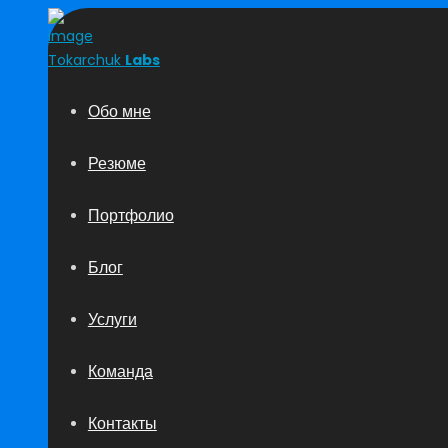
Tokarchuk
Labs
Обо мне
Резюме
Портфолио
Блог
Услуги
Команда
Контакты