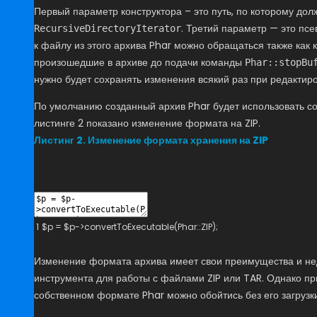
Первый параметр конструктора – это путь, по которому до
. Третий параметр — это псе
RecursiveDirectoryIterator
к файлу из этого архива Phar можно обращаться также как 
произошедшие в архиве до подачи команды
Phar::stopBu
нужно будет сохранять изменения всякий раз при редактир
По умолчанию созданный архив Phar будет использовать со
листинге 2 показано изменение формата на ZIP.
Листинг 2. Изменение формата хранения на ZIP
1
$
p
=
$
p
->
convertToExecutable
(
Phar
::
ZIP
)
;
Изменение формата архива имеет свои преимущества и нед
инструмента для работы с файлами ZIP или TAR. Однако пр
собственном формате Phar можно обойтись без его загрузки