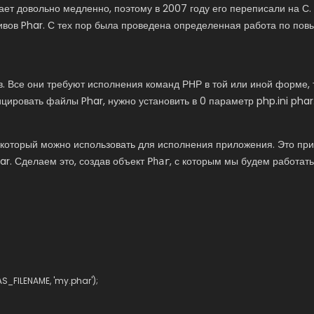
ает довольно медленно, поэтому в 2007 году его переписали на С
вов Phar. С тех пор была проведена определенная работа по пов
. Все они требуют исполнения команд РНР в той или иной форме, 
ицировать файлы Phar, нужно установить в 0 параметр php.ini pha
 который можно использовать для исполнения приложения. Это при
r. Сделаем это, создав объект
, с которым мы будем работать
Phar
AS_FILENAME
,
'my.phar'
)
;