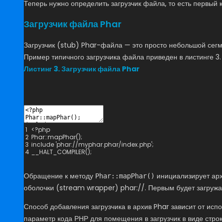
Теперь нужно определить загрузчик файла, то есть первый 
Загрузчик файла Phar
Загрузчик (stub) Phar-файла — это просто небольшой сегм
Пример типичного загрузчика файла приведен в листинге 3.
Листинг 3. Загрузчик файла Phar
1
<
?
php
2
Phar
::
mapPhar
(
)
;
3
include
'phar://myphar.phar/index.php'
;
4
__HALT_COMPILER
(
)
;
Обращение к методу
инициализирует арх
Phar::mapPhar()
оболочки (stream wrapper) phar://. Первым будет загружа
Способ добавления загрузчика в архив Phar зависит от ис
параметр кода РНР для помещения в загрузчик в виде строк