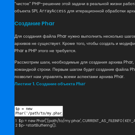
“чистое” РНР-решение этой задачи в реальной жизни работ
объекта SPL
для итерационной обработки архи
ArrayAccess
Создание Phar
Для создания файла Phar нужно выполнить несколько шагов
архивов не существует. Кроме того, чтобы создать и модиф
Phar в РНР этого не требуется.
Рассмотрим шаги, необходимые для создания архива Phar,
командной строки. Первым шагом будет создание файла Pha
позволит нам управлять всеми аспектами архива Phar.
Листинг 1. Создание объекта
Phar
1
$
p
=
new
Phar
(
'/path/to/my.phar'
,
CURRENT_AS_FILEINFO
|
KEY_
2
$
p
->
startBuffering
(
)
;