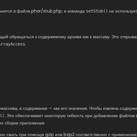
ранится в файле.phar/stub.php, и команда
не использует
setStub()
щий обращаться к содержимому архива как к массиву. Это открыва
.
ArrayAccess
ч массива, а содержание — как его значение. Чтобы извлечь содер
. Это обеспечивает некоторую гибкость при добавлении файлов
()
ях сборки приложения.
жно сжать при помощи gzip или bzip2 соответственно с применени