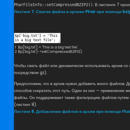
. В листинге 7 про
PharFileInfo::setCompressedBZIP2()
Листинг 7. Сжатие файла в архиве Phar при помощи bzi
1
$
p
[
'big.txt'
]
=
'This is a big text file'
;
2
$
p
[
'big.txt'
]
->
setCompressedBZIP2
(
)
;
Чтобы сжать файл или динамически использовать архив со 
посредством gz).
Предположим, что в архив нужно добавить много файлов. 
способов сократить этот путь. Один из них — применение 
файлы. Он поддерживает также фильтрацию файлов путем д
(листинг 8).
Листинг 8. Добавление файлов в архив при помощи
Pha