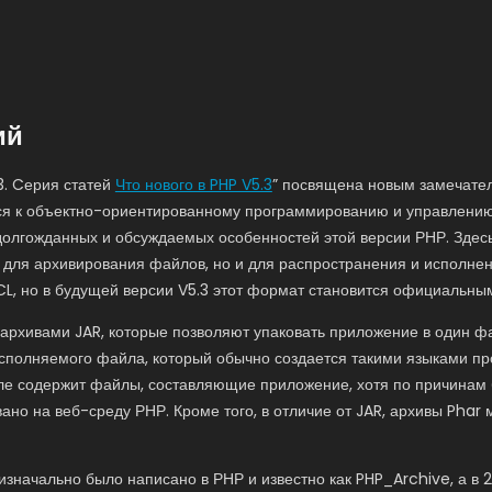
ий
3. Cерия статей
Что нового в PHP V5.3
” посвящена новым замечате
еся к объектно-ориентированному программированию и управлению
долгожданных и обсуждаемых особенностей этой версии РНР. Здесь
 для архивирования файлов, но и для распространения и исполнен
CL, но в будущей версии V5.3 этот формат становится официальн
архивами JAR, которые позволяют упаковать приложение в один фа
сполняемого файла, который обычно создается такими языками про
еле содержит файлы, составляющие приложение, хотя по причинам 
ано на веб-среду РНР. Кроме того, в отличие от JAR, архивы Phar
значально было написано в РНР и известно как PHP_Archive, а в 