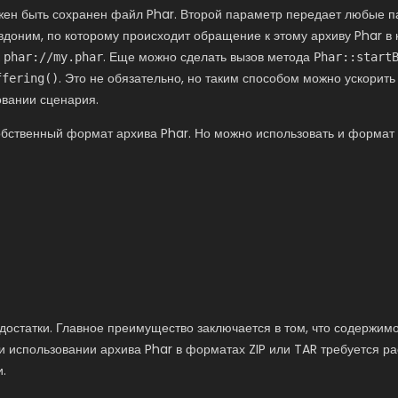
лжен быть сохранен файл Phar. Второй параметр передает любые п
вдоним, по которому происходит обращение к этому архиву Phar в ко
к
. Еще можно сделать вызов метода
phar://my.phar
Phar::start
. Это не обязательно, но таким способом можно ускорить
ffering()
овании сценария.
бственный формат архива Phar. Но можно использовать и формат Z
остатки. Главное преимущество заключается в том, что содержи
и использовании архива Phar в форматах ZIP или TAR требуется ра
.