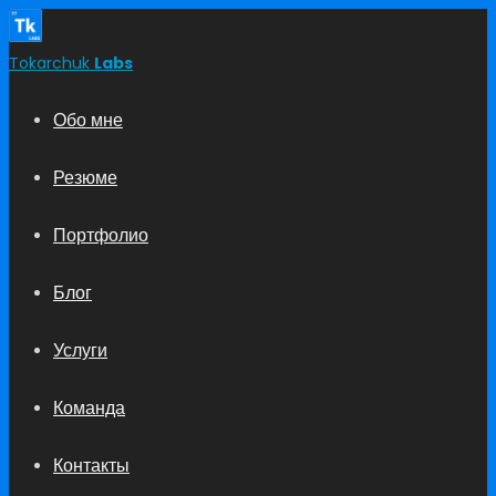
Tokarchuk
Labs
Обо мне
Резюме
Портфолио
Блог
Услуги
Команда
Контакты