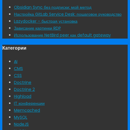
Obsidian Sync без подписки: мой метод
Настройка GitLab Service Desk: пошаговое руководство
Lazydocker – быстрая установка
Зависание картинки RDP
Использование NetBird peer как default gateway
Категории
AI
CMS
CSS
Doctrine
Doctrine 2
Highload
IT конференции
Memcached
MySQL
NodeJS