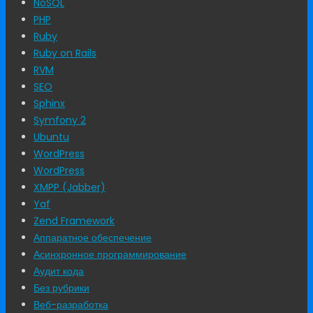
NoSQL
PHP
Ruby
Ruby on Rails
RVM
SEO
Sphinx
Symfony 2
Ubuntu
WordPress
WordPress
XMPP (Jabber)
Yaf
Zend Framework
Аппаратное обеспечение
Асинхронное программирование
Аудит кода
Без рубрики
Веб-разработка