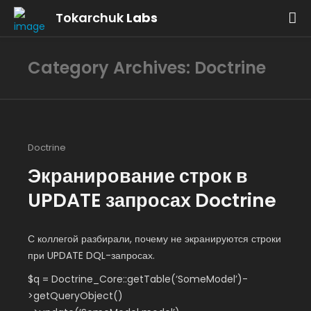
Tokarchuk
Labs
Category Archives: Doctrine
Doctrine
Экранирование строк в
UPDATE запросах Doctrine
С коллегой разбирали, почему не экранируются строки
при UPDATE DQL-запросах.
$q = Doctrine_Core::getTable(‘SomeModel’)-
>getQueryObject()