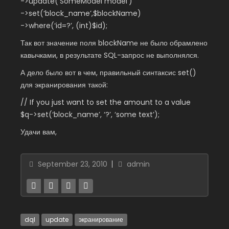
->update(‘SomeModel model’)
->set(‘block_name’,$blockName)
->where(‘id=?’, (int)$id);
Так вот значение поля blockNamе не было обрамлено
кавычками, в результате SQL-запрос не выполнялся.
А дело было вот в чем, правильный синтаксис set()
для экранирования такой:
// If you just want to set the amount to a value
$q->set(‘block_name’, ‘?’, ‘some text’);
Удачи вам,
September 23, 2010
admin
dql
update
экранирование