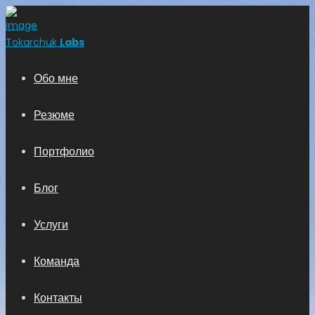
Tokarchuk
Labs
Обо мне
Резюме
Портфолио
Блог
Услуги
Команда
Контакты