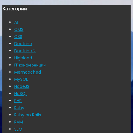
Категории
AI
CMS
CSS
Doctrine
Doctrine 2
Highload
IT конференции
Memcached
MySQL
NodeJS
NoSQL
PHP
Ruby
Ruby on Rails
RVM
SEO