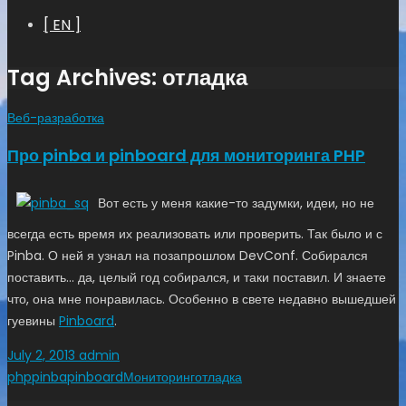
[ EN ]
Tag Archives: отладка
Веб-разработка
Про pinba и pinboard для мониторинга PHP
Вот есть у меня какие-то задумки, идеи, но не
всегда есть время их реализовать или проверить. Так было и с
Pinba. О ней я узнал на позапрошлом DevConf. Собирался
поставить… да, целый год собирался, и таки поставил. И знаете
что, она мне понравилась. Особенно в свете недавно вышедшей
гуевины
Pinboard
.
July 2, 2013
admin
php
pinba
pinboard
Мониторинг
отладка