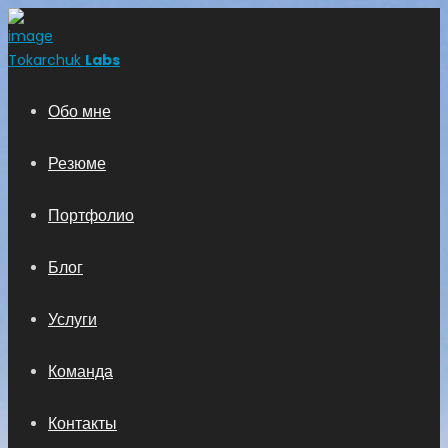
Tokarchuk
Labs
Обо мне
Резюме
Портфолио
Блог
Услуги
Команда
Контакты