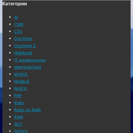
Категории
AI
CMS
CSS
Doctrine
Doctrine 2
Highload
IT конференции
Memcached
MySQL
NodeJS
NoSQL
PHP
Ruby
Ruby on Rails
RVM
SEO
Sphinx