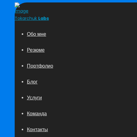
Tokarchuk
Labs
Обо мне
Резюме
Портфолио
Блог
Услуги
Команда
Контакты