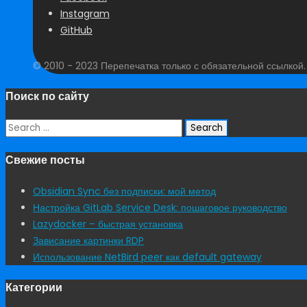
Instagram
GitHub
© 2010 - 2023 Перепечатка только с обязательной ссылкой
Поиск по сайту
Search
for:
Свежие посты
Obsidian Sync без подписки: мой метод
Настройка GitLab Service Desk: пошаговое руководство
Lazydocker – быстрая установка
Зависание картинки RDP
Использование NetBird peer как default gateway
Категории