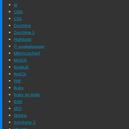
AI
CMS
CSS
Doctrine
Doctrine 2
Highload
IT конференции
Memcached
MySQL
NodeJS
NoSQL
PHP
Ruby
Ruby on Rails
RVM
SEO
Sphinx
Symfony 2